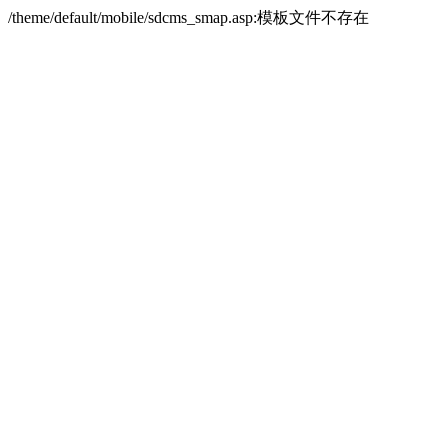
/theme/default/mobile/sdcms_smap.asp:模板文件不存在